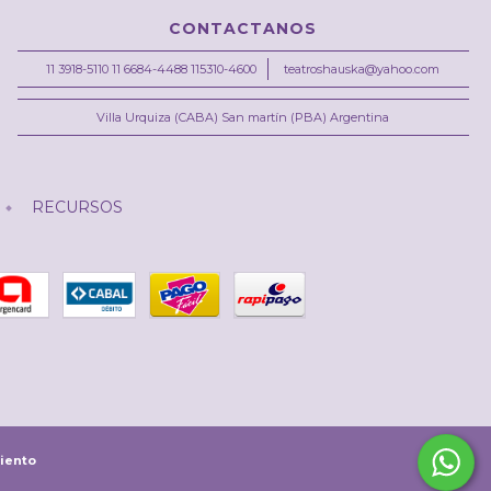
CONTACTANOS
11 3918-5110 11 6684-4488 115310-4600
teatroshauska@yahoo.com
Villa Urquiza (CABA) San martín (PBA) Argentina
RECURSOS
iento