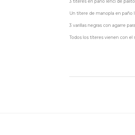
3 títeres en paño lenci de palit
Un títere de manopla en paño le
3 varillas negras con agarre par
Todos los títeres vienen con el 