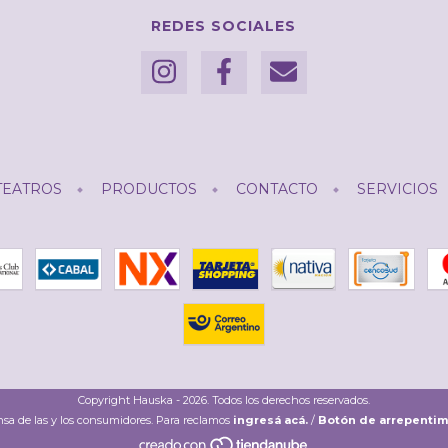
REDES SOCIALES
TEATROS
PRODUCTOS
CONTACTO
SERVICIOS
Copyright Hauska - 2026. Todos los derechos reservados.
sa de las y los consumidores. Para reclamos
ingresá acá.
/
Botón de arrepentim